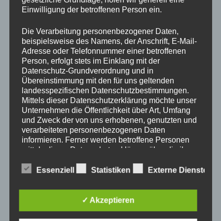
nach:
Einwilligung der betroffenen Person ein.
Die Verarbeitung personenbezogener Daten,
beispielsweise des Namens, der Anschrift, E-Mail-
Adresse oder Telefonnummer einer betroffenen
Person, erfolgt stets im Einklang mit der
News & More
Datenschutz-Grundverordnung und in
Übereinstimmung mit den für uns geltenden
landesspezifischen Datenschutzbestimmungen.
Luftdrucktabelle
Mittels dieser Datenschutzerklärung möchte unser
Unternehmen die Öffentlichkeit über Art, Umfang
Steckerbelegungen
und Zweck der von uns erhobenen, genutzten und
verarbeiteten personenbezogenen Daten
Tempo 100 km/h
informieren. Ferner werden betroffene Personen
Zusatz zu Klasse B
mittels dieser Datenschutzerklärung über die ihnen
zustehenden Rechte aufgeklärt.
Führerschein-Recht
Essenziell
Statistiken
Externe Dienste
Wir haben als für die Verarbeitung Verantwortlicher
zahlreiche technische und organisatorische
✓ Akzeptieren
Maßnahmen umgesetzt, um einen möglichst
lückenlosen Schutz der über diese Internetseite
verarbeiteten personenbezogenen Daten