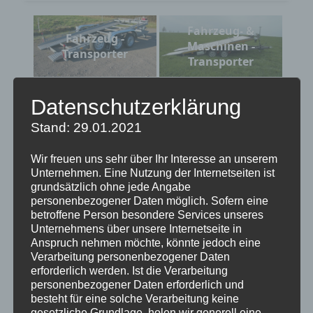
Fahrzeug- &
Fahrzeug -
Maschinen -
Transporter
Transporter
Fahrzeug- &
Fahrzeug- &
Datenschutzerklärung
Maschinen-
Wohnwagen-
Transporter
Transporter
Stand: 29.01.2021
Fahrzeug- &
Wir freuen uns sehr über Ihr Interesse an unserem
Fahrzeug-
Wohnwagen-
Unternehmen. Eine Nutzung der Internetseiten ist
Transporter
grundsätzlich ohne jede Angabe
Transporter
personenbezogener Daten möglich. Sofern eine
betroffene Person besondere Services unseres
Unternehmens über unsere Internetseite in
Anspruch nehmen möchte, könnte jedoch eine
Verarbeitung personenbezogener Daten
erforderlich werden. Ist die Verarbeitung
personenbezogener Daten erforderlich und
Suchen
besteht für eine solche Verarbeitung keine
gesetzliche Grundlage, holen wir generell eine