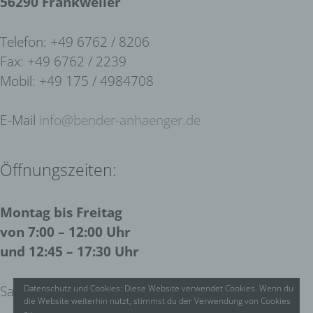
56290 Frankweiler
a) personenbezogene Daten
Telefon: +49
6762 / 8206
Fax: +49
6762 / 2239
Personenbezogene Daten sind
Mobil: +
49 175 / 4984708
alle Informationen, die sich auf eine
identifizierte oder identifizierbare
E-Mail
info@bender-anhaenger.de
natürliche Person (im Folgenden
„betroffene Person") beziehen. Als
identifizierbar wird eine natürliche
Person angesehen, die direkt oder
Öffnungszeiten:
indirekt, insbesondere mittels
Zuordnung zu einer Kennung wie
Montag bis Freitag
einem Namen, zu einer
Kennnummer, zu Standortdaten,
von 7:00 – 12:00 Uhr
zu einer Online-Kennung oder zu
und 12:45 – 17:30 Uhr
einem oder mehreren besonderen
Merkmalen, die Ausdruck der
physischen, physiologischen,
Samstags nach Vereinbarung
Datenschutz und Cookies: Diese Website verwendet Cookies. Wenn du
die Website weiterhin nutzt, stimmst du der Verwendung von Cookies
genetischen, psychischen,