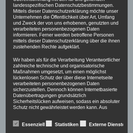
landesspezifischen Datenschutzbestimmungen.
Auf Wunsch senden wir Ihnen die Teile auch
Mittels dieser Datenschutzerklärung möchte unser
zu.
Unternehmen die Öffentlichkeit über Art, Umfang
und Zweck der von uns erhobenen, genutzten und
Sollten Sie Probleme mit der
verarbeiteten personenbezogenen Daten
informieren. Ferner werden betroffene Personen
Teilebestimmung haben, kommen Sie einfach
mittels dieser Datenschutzerklärung über die ihnen
vorbei oder mailen uns ein Bild. Wir helfen
zustehenden Rechte aufgeklärt.
Ihnen dann gerne weiter bei der Suche und
Wir haben als für die Verarbeitung Verantwortlicher
Beschaffung.
zahlreiche technische und organisatorische
Maßnahmen umgesetzt, um einen möglichst
lückenlosen Schutz der über diese Internetseite
verarbeiteten personenbezogenen Daten
sicherzustellen. Dennoch können Internetbasierte
Datenübertragungen grundsätzlich
Suchen
Sicherheitslücken aufweisen, sodass ein absoluter
nach:
Schutz nicht gewährleistet werden kann. Aus
diesem Grund steht es jeder betroffenen Person
frei, personenbezogene Daten auch auf
Essenziell
Statistiken
Externe Dienste
alternativen Wegen, beispielsweise telefonisch, an
uns zu übermitteln.