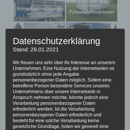
Tandem-
Pritschenhochlader
Pritschenhochlader
Tandem-
Tandem-
Pritschenhochlader
Pritschenhochlader
Datenschutzerklärung
Stand: 29.01.2021
Tandem-
Tridem -
Wir freuen uns sehr über Ihr Interesse an unserem
Pritschenhochlader
Pritschenhochlader
Unternehmen. Eine Nutzung der Internetseiten ist
grundsätzlich ohne jede Angabe
personenbezogener Daten möglich. Sofern eine
betroffene Person besondere Services unseres
Unternehmens über unsere Internetseite in
Anspruch nehmen möchte, könnte jedoch eine
Verarbeitung personenbezogener Daten
erforderlich werden. Ist die Verarbeitung
Suchen
personenbezogener Daten erforderlich und
nach:
besteht für eine solche Verarbeitung keine
gesetzliche Grundlage, holen wir generell eine