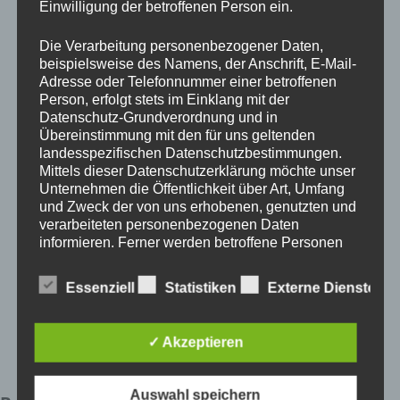
Einwilligung der betroffenen Person ein.
Die Verarbeitung personenbezogener Daten,
beispielsweise des Namens, der Anschrift, E-Mail-
Adresse oder Telefonnummer einer betroffenen
News & More
Person, erfolgt stets im Einklang mit der
Datenschutz-Grundverordnung und in
Übereinstimmung mit den für uns geltenden
Luftdrucktabelle
landesspezifischen Datenschutzbestimmungen.
Mittels dieser Datenschutzerklärung möchte unser
Steckerbelegungen
Unternehmen die Öffentlichkeit über Art, Umfang
und Zweck der von uns erhobenen, genutzten und
Tempo 100 km/h
verarbeiteten personenbezogenen Daten
Zusatz zu Klasse B
informieren. Ferner werden betroffene Personen
mittels dieser Datenschutzerklärung über die ihnen
Führerschein-Recht
zustehenden Rechte aufgeklärt.
Essenziell
Statistiken
Externe Dienste
Wir haben als für die Verarbeitung Verantwortlicher
zahlreiche technische und organisatorische
✓ Akzeptieren
Maßnahmen umgesetzt, um einen möglichst
lückenlosen Schutz der über diese Internetseite
verarbeiteten personenbezogenen Daten
Auswahl speichern